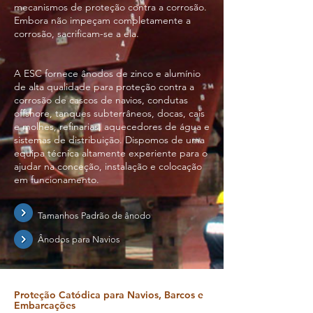
mecanismos de proteção contra a corrosão.
Embora não impeçam completamente a
corrosão, sacrificam-se a ela.
A ESC fornece ânodos de zinco e alumínio
de alta qualidade para proteção contra a
corrosão de cascos de navios, condutas
offshore, tanques subterrâneos, docas, cais
e molhes, refinarias, aquecedores de água e
sistemas de distribuição. Dispomos de uma
equipa técnica altamente experiente para o
ajudar na conceção, instalação e colocação
em funcionamento.
Tamanhos Padrão de ânodo
Ânodos para Navios
Proteção Catódica para Navios, Barcos e
Embarcações