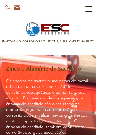
INNOVATING CORROSION SOLUTIONS, SUPPLYING DURABILITY
Zinco e Alumínio de Sacrifício
Os ânodos de sacrifício são peças de metal
utilizadas para evitar a corrosão de
estruturas subaquáticas e aumentar a sua
vida útil. Por mais simples que pareça, os
ânodos de sacrifício são o resultado da
moderna engenharia anti-corrosão. A
corrosão pode inutilizar navios gigantescos
e interromper toda a sua atividade. Os
ânodos de sacrifício, também conhecidos
como ânodos galvânicos, são os