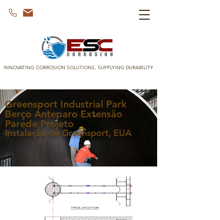
INNOVATING CORROSION SOLUTIONS, SUPPLYING DURABILITY
Greensport Industrial Park
Berço Anteparo Extensão
Parede Projeto
Instalação de Greensport, EUA