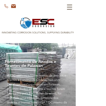
INNOVATING CORROSION SOLUTIONS, SUPPLYING DURABILITY
Fornecimento de Ânodos e
Tirantes de Palawan
A ESC realizou o fornecimento de ânodos e
tirantes à Luzviminda Construction and
Development Corporation em Palawan,
Filipinas. Todos os ânodos e tirantes foram
fabricados pela ESC. Antes do envio, foi
realizada uma inspeção completa dos
ânodos e tirantes com o QA / QC interno da