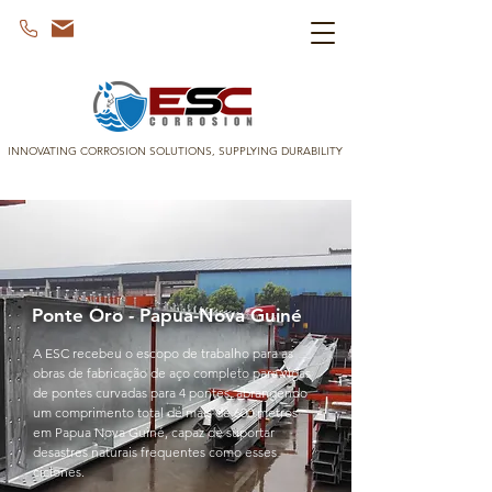
INNOVATING CORROSION SOLUTIONS, SUPPLYING DURABILITY
Ponte Oro - Papua-Nova Guiné
A ESC recebeu o escopo de trabalho para as
obras de fabricação de aço completo para vigas
de pontes curvadas para 4 pontes, abrangendo
um comprimento total de mais de 600 metros
em Papua Nova Guiné, capaz de suportar
desastres naturais frequentes como esses
ciclones.