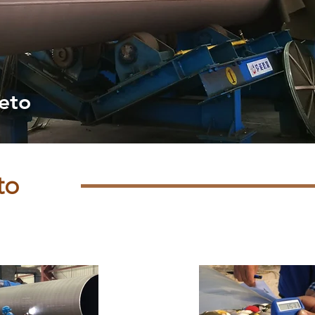
eto
to