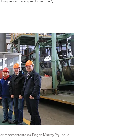
 Limpeza da superfície: Sa2,5
or representante da Edgen Murray Pty Ltd. e