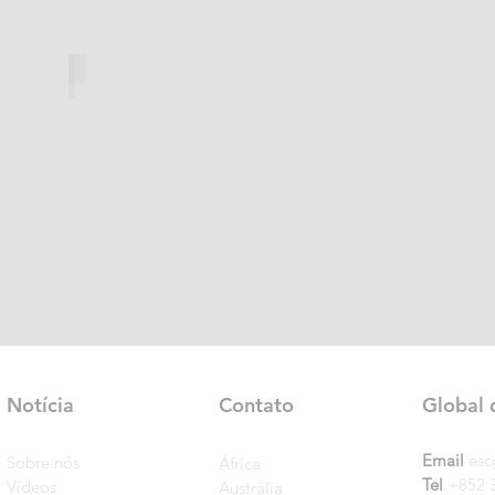
Notícia
Contato
Global 
Email
esc
Sobre nós
África
Tel
+852 
Vídeos
Austrália