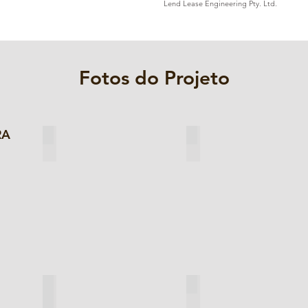
Lend Lease Engineering Pty. Ltd.
Fotos do Projeto
RA
Explosão limpa para Sa2.5
Inspeção de Rugosidade da S
Project Photos
Inspeção DFT
Teste de Férias