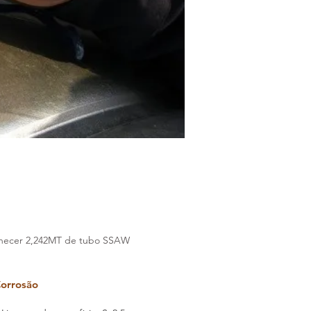
rnecer 2,242MT de tubo SSAW
Corrosão