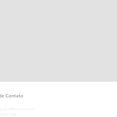
de Contato
global@escpile.com
3956 1868